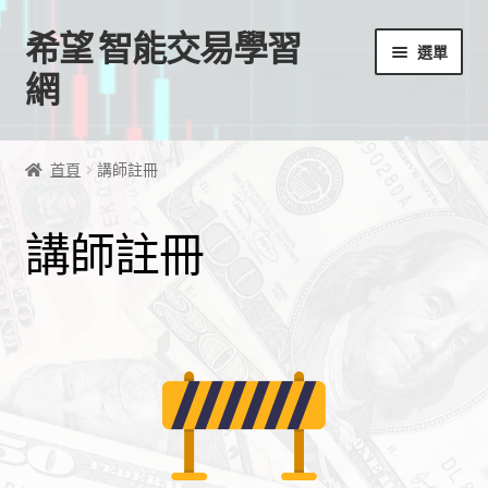
希望 智能交易學習
跳
跳
選單
至
至
網
導
主
覽
要
首頁
列
內
首頁
講師註冊
容
我的帳號
講師註冊
結帳
購物車
EA授權檔案
線上課程
學習歷程