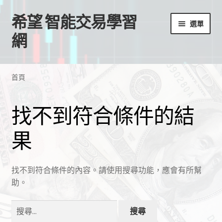
希望 智能交易學習
跳
跳
選單
至
至
網
導
主
覽
要
首頁
列
內
首頁
容
我的帳號
找不到符合條件的結
結帳
果
購物車
EA授權檔案
找不到符合條件的內容。請使用搜尋功能，應會有所幫
助。
線上課程
搜
尋
學習歷程