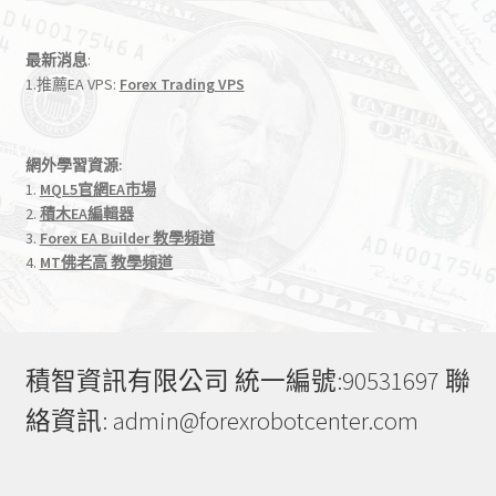
關
鍵
最新消息
:
字:
1.推薦EA VPS:
Forex Trading VPS
網外學習資源:
1.
MQL5官網EA市場
2.
積木EA編輯器
3.
Forex EA Builder 教學頻道
4.
MT佛老高 教學頻道
積智資訊有限公司 統一編號:90531697 聯
絡資訊: admin@forexrobotcenter.com