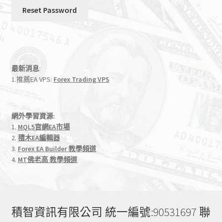
最新消息
:
1.推薦EA VPS:
Forex Trading VPS
網外學習資源:
1.
MQL5官網EA市場
2.
積木EA編輯器
3.
Forex EA Builder 教學頻道
4.
MT佛老高 教學頻道
積智資訊有限公司 統一編號:90531697 聯