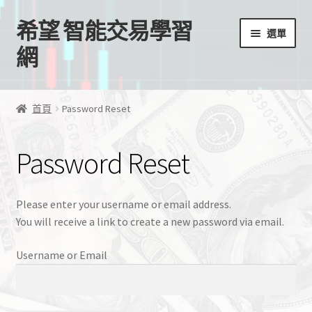
希望 智能交易學習
跳
跳
選單
至
至
網
導
主
覽
要
首頁
列
內
首頁
Password Reset
容
我的帳號
Password Reset
結帳
購物車
Please enter your username or email address.
You will receive a link to create a new password via email.
EA授權檔案
Username or Email
線上課程
學習歷程