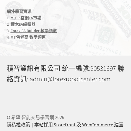
網外學習資源:
1.
MQL5官網EA市場
2.
積木EA編輯器
3.
Forex EA Builder 教學頻道
4.
MT佛老高 教學頻道
積智資訊有限公司 統一編號:90531697 聯
絡資訊: admin@forexrobotcenter.com
© 希望 智能交易學習網 2026
隱私權政策
本站採用 Storefront 及 WooCommerce 建置
.