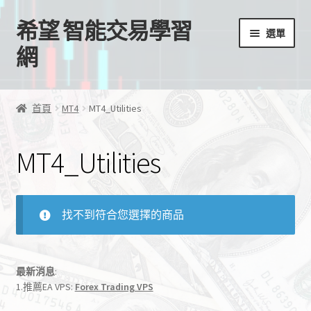
希望 智能交易學習
跳
跳
選單
至
至
網
導
主
覽
要
首頁
列
內
首頁
MT4
MT4_Utilities
容
我的帳號
MT4_Utilities
結帳
購物車
找不到符合您選擇的商品
EA授權檔案
最新消息
:
線上課程
1.推薦EA VPS:
Forex Trading VPS
學習歷程