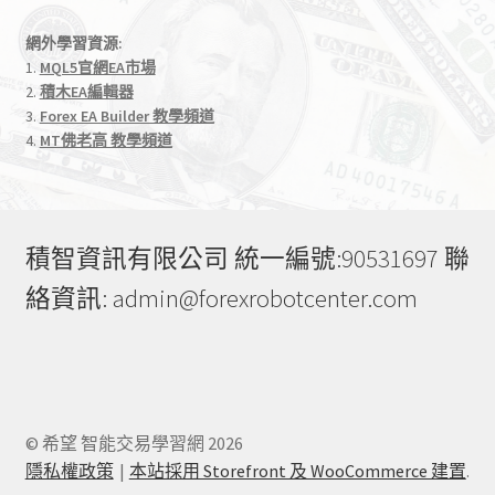
網外學習資源:
1.
MQL5官網EA市場
2.
積木EA編輯器
3.
Forex EA Builder 教學頻道
4.
MT佛老高 教學頻道
積智資訊有限公司 統一編號:90531697 聯
絡資訊: admin@forexrobotcenter.com
© 希望 智能交易學習網 2026
隱私權政策
本站採用 Storefront 及 WooCommerce 建置
.