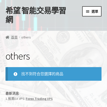
希望 智能交易學習
跳
跳
選單
至
至
網
導
主
覽
要
首頁
列
內
首頁
others
容
我的帳號
others
結帳
購物車
找不到符合您選擇的商品
EA授權檔案
最新消息
:
線上課程
1.推薦EA VPS:
Forex Trading VPS
學習歷程