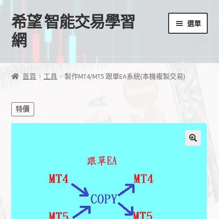
希望 智能交易學習
跳
跳
選單
至
至
網
導
主
覽
要
首頁
列
內
首頁
工具
製作MT4/MT5 跟單EA系統(本機複製交易)
容
我的帳號
特價
結帳
購物車
EA授權檔案
線上課程
學習歷程