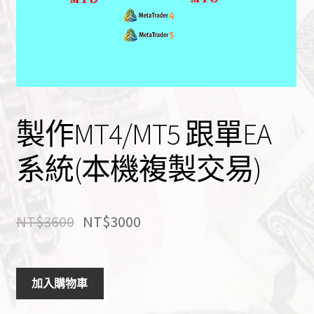
製作MT4/MT5 跟單EA
系統(本機複製交易)
NT$
3600
NT$
3000
製
A
加入購物車
作
l
MT4/MT5
t