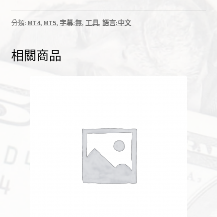
跟
e
單
r
分類:
MT4
,
MT5
,
字幕:無
,
工具
,
語言:中文
EA
n
系
a
相關商品
統
t
(本
i
機
v
複
e
製
:
交
易)
數
量