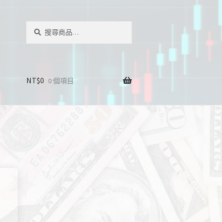
搜
搜
尋
尋
關
鍵
字:
NT$
0
0 個項目