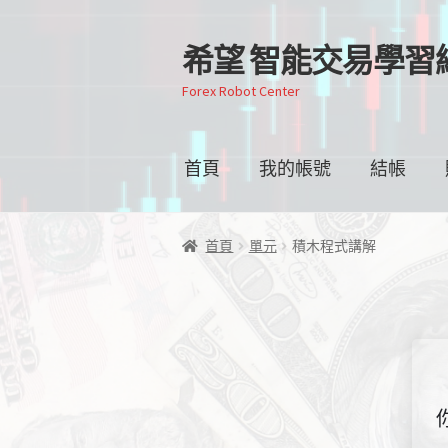
希望 智能交易學習
跳
跳
至
至
Forex Robot Center
導
主
覽
要
列
內
首頁
我的帳號
結帳
容
首頁
單元
積木程式講解