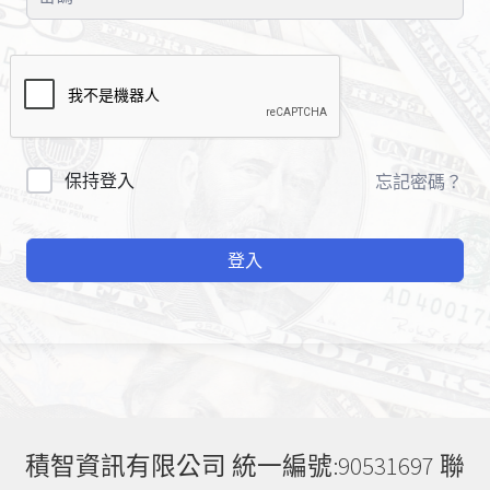
A
保持登入
忘記密碼？
l
t
登入
e
r
n
a
t
i
v
e
積智資訊有限公司 統一編號:90531697 聯
: