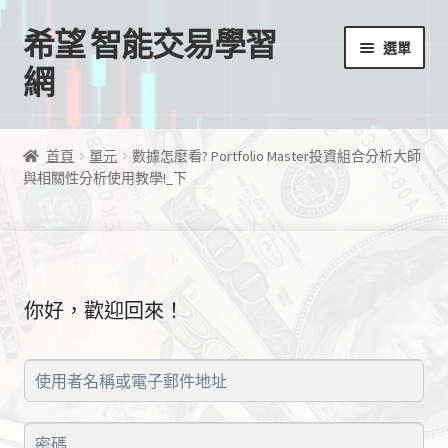
希望 智能交易學習
跳
跳
選單
至
至
網
導
主
覽
要
首頁
列
內
首頁
單元
數據怎麼看? Portfolio Master投資組合分析大師
容
與相關性分析使用教學!_下
我的帳號
結帳
購物車
你好，歡迎回來！
EA授權檔案
線上課程
學習歷程