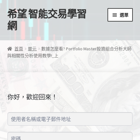
希望 智能交易學習
跳
跳
選單
至
至
網
導
主
覽
要
首頁
列
內
首頁
單元
數據怎麼看? Portfolio Master投資組合分析大師
容
與相關性分析使用教學!_上
我的帳號
結帳
購物車
你好，歡迎回來！
EA授權檔案
線上課程
學習歷程