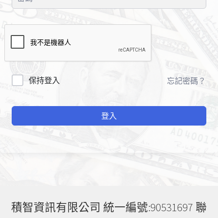
A
保持登入
忘記密碼？
l
t
登入
e
r
n
a
t
i
v
e
積智資訊有限公司 統一編號:90531697 聯
: