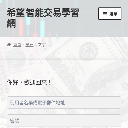
希望 智能交易學習
跳
跳
選單
至
至
網
導
主
覽
要
首頁
列
內
首頁
單元
文字
容
我的帳號
結帳
你好，歡迎回來！
購物車
EA授權檔案
線上課程
學習歷程