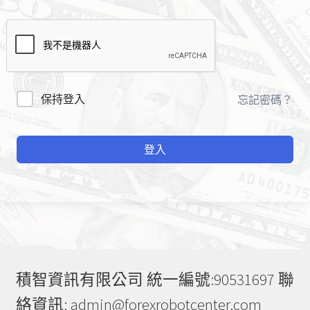
A
保持登入
忘記密碼？
l
t
登入
e
r
n
a
t
i
v
e
積智資訊有限公司 統一編號:90531697 聯
:
絡資訊: admin@forexrobotcenter.com