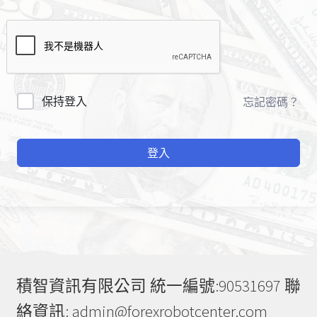
A
保持登入
忘記密碼？
l
t
登入
e
r
n
a
t
i
v
e
積智資訊有限公司 統一編號:90531697 聯
:
絡資訊: admin@forexrobotcenter.com