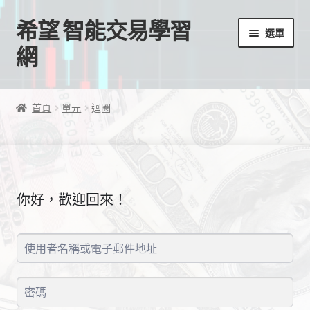
希望 智能交易學習
跳
跳
選單
至
至
網
導
主
覽
要
首頁
列
內
首頁
單元
迴圈
容
我的帳號
結帳
你好，歡迎回來！
購物車
EA授權檔案
線上課程
學習歷程