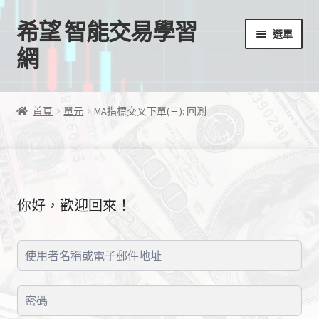
希望 智能交易學習
跳
跳
選單
至
至
網
導
主
覽
要
首頁
列
內
首頁
單元
MA指標交叉下單(三): 回測
容
我的帳號
結帳
你好，歡迎回來！
購物車
EA授權檔案
線上課程
學習歷程