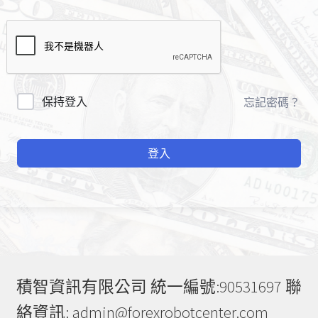
A
保持登入
忘記密碼？
l
t
登入
e
r
n
a
t
i
v
e
積智資訊有限公司 統一編號:90531697 聯
:
絡資訊: admin@forexrobotcenter.com