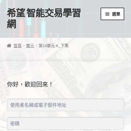
希望 智能交易學習
跳
跳
選單
至
至
網
導
主
覽
要
首頁
列
內
首頁
單元
第10單元-K_下集
容
我的帳號
結帳
你好，歡迎回來！
購物車
EA授權檔案
線上課程
學習歷程