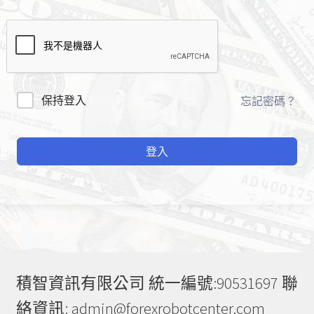
A
保持登入
忘記密碼？
l
t
登入
e
r
n
a
t
i
v
e
積智資訊有限公司 統一編號:90531697 聯
:
絡資訊: admin@forexrobotcenter.com