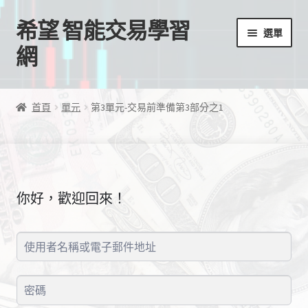
希望 智能交易學習
跳
跳
選單
至
至
網
導
主
覽
要
首頁
列
內
首頁
單元
第3單元-交易前準備第3部分之1
容
我的帳號
結帳
你好，歡迎回來！
購物車
EA授權檔案
線上課程
學習歷程