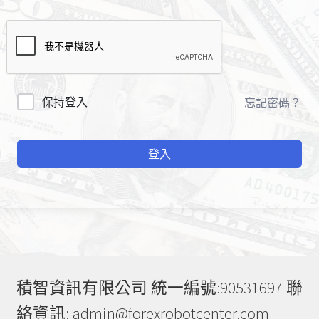
A
保持登入
忘記密碼？
l
t
登入
e
r
n
a
t
i
v
e
積智資訊有限公司 統一編號:90531697 聯
:
絡資訊: admin@forexrobotcenter.com