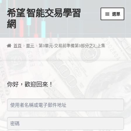
希望 智能交易學習
跳
跳
選單
至
至
網
導
主
覽
要
首頁
列
內
首頁
單元
第3單元-交易前準備第3部分之2_上集
容
我的帳號
結帳
你好，歡迎回來！
購物車
EA授權檔案
線上課程
學習歷程