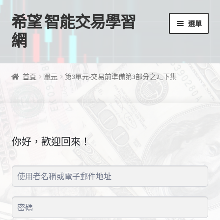
希望 智能交易學習
跳
跳
選單
至
至
網
導
主
覽
要
首頁
列
內
首頁
單元
第3單元-交易前準備第3部分之2_下集
容
我的帳號
結帳
你好，歡迎回來！
購物車
EA授權檔案
線上課程
學習歷程