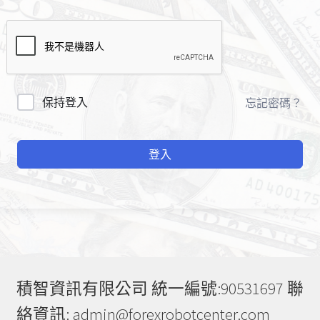
A
保持登入
忘記密碼？
l
t
登入
e
r
n
a
t
i
v
e
積智資訊有限公司 統一編號:90531697 聯
:
絡資訊: admin@forexrobotcenter.com