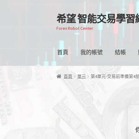
希望 智能交易學習
跳
跳
至
至
Forex Robot Center
導
主
覽
要
列
內
首頁
我的帳號
結帳
容
首頁
單元
第4單元-交易前準備第4