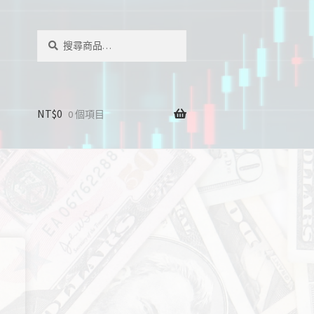
搜
搜
尋
尋
關
鍵
字:
NT$
0
0 個項目