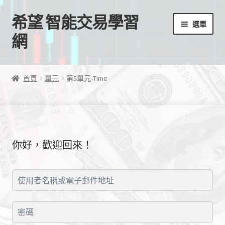
希望 智能交易學習
跳
跳
選單
至
至
網
導
主
覽
要
首頁
列
內
首頁
單元
第5單元-Time
容
我的帳號
結帳
你好，歡迎回來！
購物車
EA授權檔案
線上課程
學習歷程