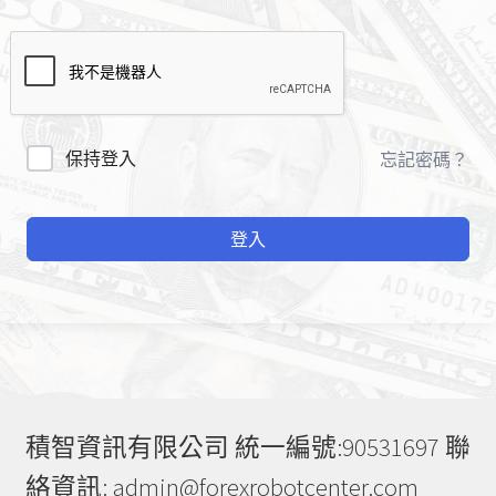
A
保持登入
忘記密碼？
l
t
登入
e
r
n
a
t
i
v
e
積智資訊有限公司 統一編號:90531697 聯
:
絡資訊: admin@forexrobotcenter.com