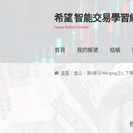
希望 智能交易學習
跳
跳
至
至
Forex Robot Center
導
主
覽
要
列
內
首頁
我的帳號
結帳
容
首頁
單元
第6單元-Merging之3_下