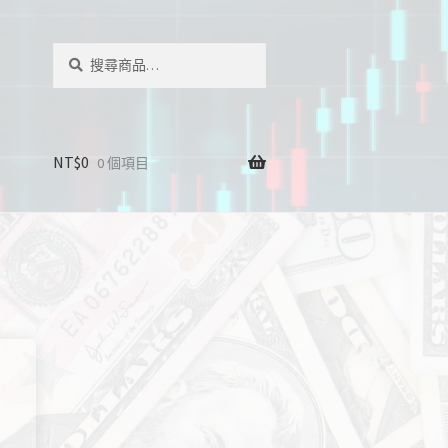
搜
搜
尋
尋
關
鍵
字:
NT$
0
0 個項目