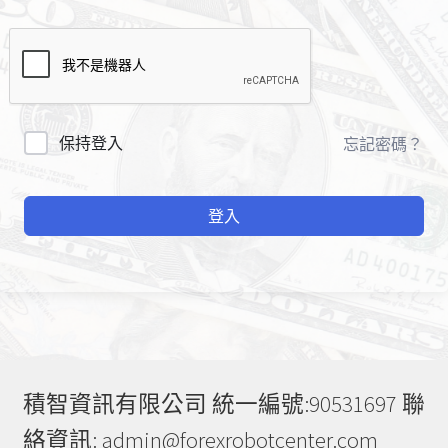
A
保持登入
忘記密碼？
l
t
登入
e
r
n
a
t
i
v
e
積智資訊有限公司 統一編號:90531697 聯
:
絡資訊: admin@forexrobotcenter.com