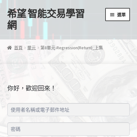
希望 智能交易學習
跳
跳
選單
至
至
網
導
主
覽
要
首頁
列
內
首頁
單元
第8單元-Regression(Return)_上集
容
我的帳號
結帳
你好，歡迎回來！
購物車
EA授權檔案
線上課程
學習歷程