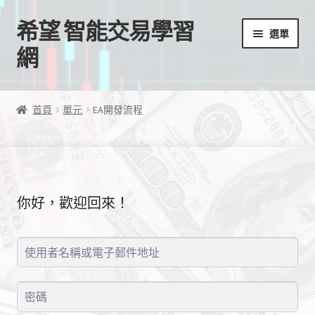
希望 智能交易學習
跳
跳
選單
至
至
網
導
主
覽
要
首頁
列
內
首頁
單元
EA開發流程
容
我的帳號
結帳
你好，歡迎回來！
購物車
EA授權檔案
線上課程
學習歷程