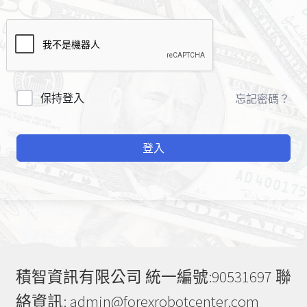
A
保持登入
忘記密碼？
l
t
登入
e
r
n
a
t
i
v
e
積智資訊有限公司 統一編號:90531697 聯
:
絡資訊: admin@forexrobotcenter.com