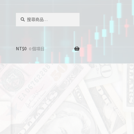
搜
搜
尋
尋
關
鍵
字:
NT$
0
0 個項目