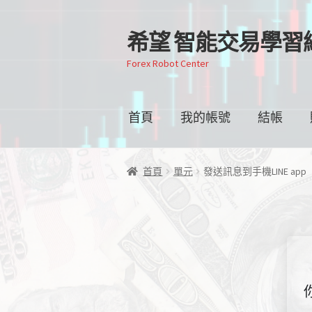
希望 智能交易學習
跳
跳
至
至
Forex Robot Center
導
主
覽
要
列
內
首頁
我的帳號
結帳
容
首頁
單元
發送訊息到手機LINE app