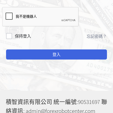
A
保持登入
忘記密碼？
l
t
登入
e
r
n
a
t
i
v
e
積智資訊有限公司 統一編號:90531697 聯
:
絡資訊: admin@forexrobotcenter.com