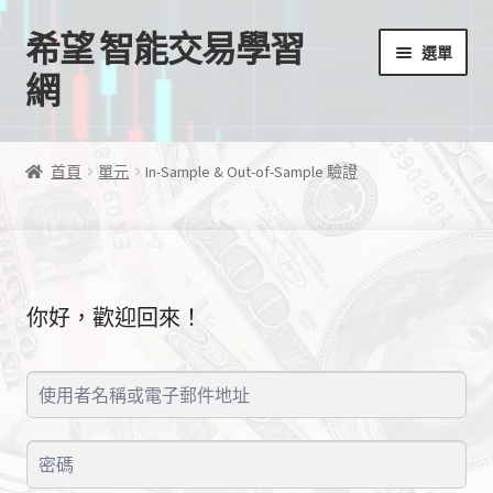
希望 智能交易學習
跳
跳
選單
至
至
網
導
主
覽
要
首頁
列
內
首頁
單元
In-Sample & Out-of-Sample 驗證
容
我的帳號
結帳
你好，歡迎回來！
購物車
EA授權檔案
線上課程
學習歷程