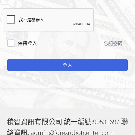
A
保持登入
忘記密碼？
l
t
登入
e
r
n
a
t
i
v
e
積智資訊有限公司 統一編號:90531697 聯
:
絡資訊: admin@forexrobotcenter.com