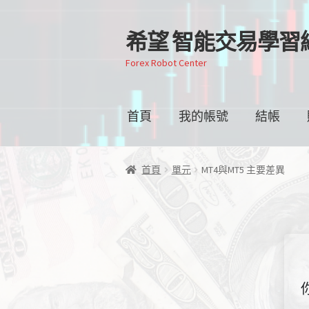
希望 智能交易學習
跳
跳
至
至
Forex Robot Center
導
主
覽
要
列
內
首頁
我的帳號
結帳
容
首頁
單元
MT4與MT5 主要差異