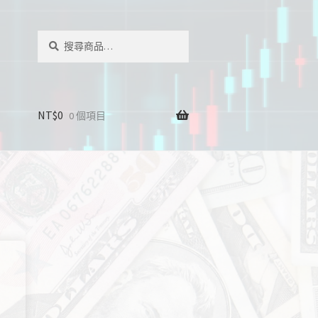
搜
搜
尋
尋
關
鍵
字:
NT$
0
0 個項目