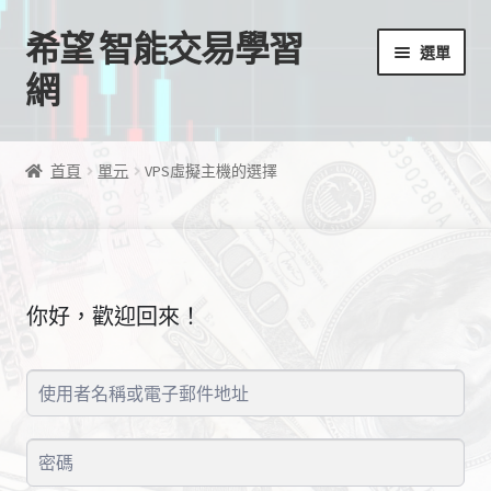
希望 智能交易學習
跳
跳
選單
至
至
網
導
主
覽
要
首頁
列
內
首頁
單元
VPS虛擬主機的選擇
容
我的帳號
結帳
你好，歡迎回來！
購物車
EA授權檔案
線上課程
學習歷程