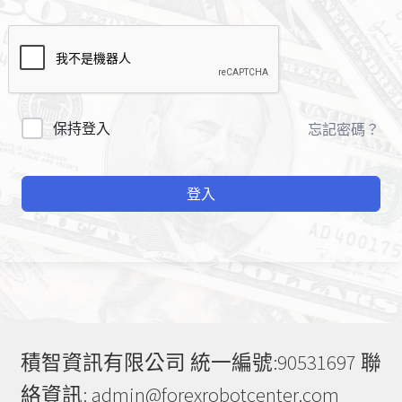
A
保持登入
忘記密碼？
l
t
登入
e
r
n
a
t
i
v
e
積智資訊有限公司 統一編號:90531697 聯
:
絡資訊: admin@forexrobotcenter.com