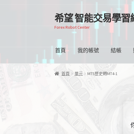
希望 智能交易學習
跳
跳
至
至
Forex Robot Center
導
主
覽
要
列
內
首頁
我的帳號
結帳
容
首頁
單元
MT5歷史轉MT4-1