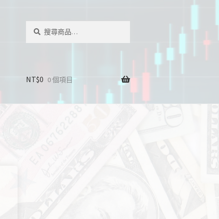
搜
搜
尋
尋
關
鍵
字:
NT$
0
0 個項目