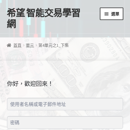
希望 智能交易學習
跳
跳
選單
至
至
網
導
主
覽
要
首頁
列
內
首頁
單元
第4單元之1_下集
容
我的帳號
結帳
你好，歡迎回來！
購物車
EA授權檔案
線上課程
學習歷程