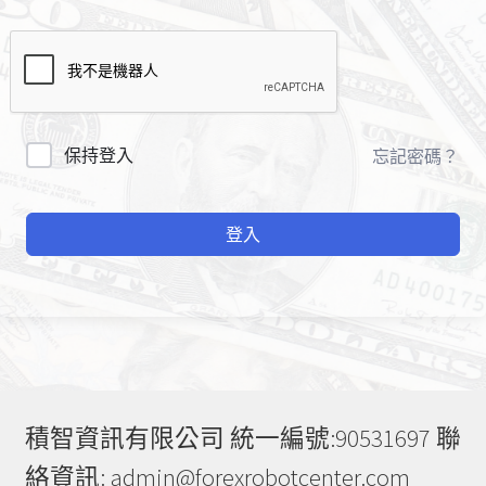
A
保持登入
忘記密碼？
l
t
登入
e
r
n
a
t
i
v
e
積智資訊有限公司 統一編號:90531697 聯
:
絡資訊: admin@forexrobotcenter.com