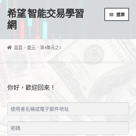
希望 智能交易學習
跳
跳
選單
至
至
網
導
主
覽
要
首頁
列
內
首頁
單元
第4單元之3
容
我的帳號
結帳
你好，歡迎回來！
購物車
EA授權檔案
線上課程
學習歷程