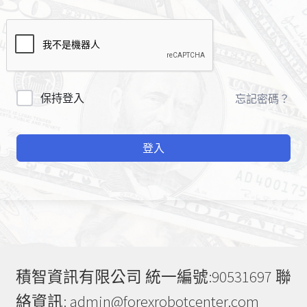
A
保持登入
忘記密碼？
l
t
登入
e
r
n
a
t
i
v
e
積智資訊有限公司 統一編號:90531697 聯
:
絡資訊: admin@forexrobotcenter.com