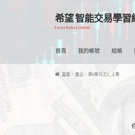
希望 智能交易學習
跳
跳
至
至
Forex Robot Center
導
主
覽
要
列
內
首頁
我的帳號
結帳
容
首頁
單元
第6單元之2_上集