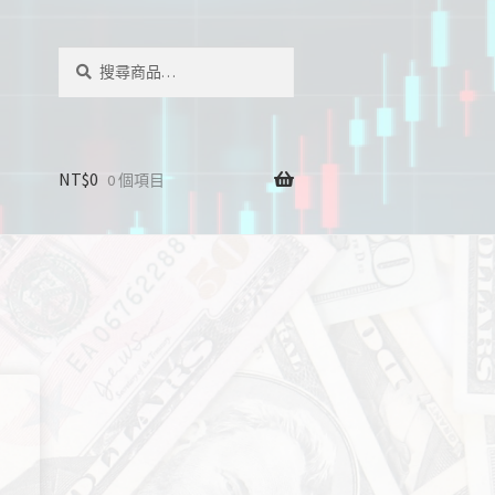
搜
搜
尋
尋
關
鍵
字:
NT$
0
0 個項目