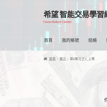
希望 智能交易學習
跳
跳
至
至
Forex Robot Center
導
主
覽
要
列
內
首頁
我的帳號
結帳
容
首頁
單元
第6單元之2_上集