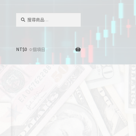
搜
搜
尋
尋
關
鍵
字:
NT$
0
0 個項目