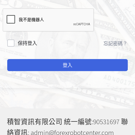
A
保持登入
忘記密碼？
l
t
登入
e
r
n
a
t
i
v
e
積智資訊有限公司 統一編號:90531697 聯
:
絡資訊: admin@forexrobotcenter.com