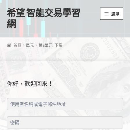
希望 智能交易學習
跳
跳
選單
至
至
網
導
主
覽
要
首頁
列
內
首頁
單元
第9單元_下集
容
我的帳號
結帳
你好，歡迎回來！
購物車
EA授權檔案
線上課程
學習歷程