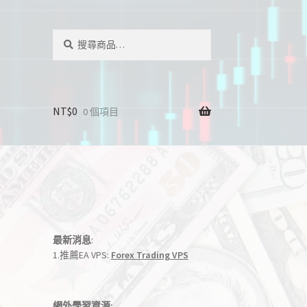
搜
搜
尋
尋
關
鍵
字:
NT$
0
0 個項目
最新消息
:
1.推薦EA VPS:
Forex Trading VPS
網外學習資源: