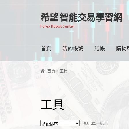
希望 智能交易學習網
跳
跳
至
至
Forex Robot Center
導
主
覽
要
列
內
首頁
我的帳號
結帳
購物
容
首頁
工具
工具
顯示單一結果