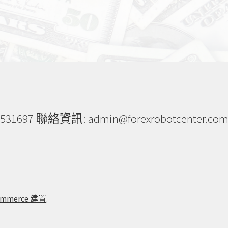
 聯絡資訊: admin@forexrobotcenter.co
ommerce 建置
.