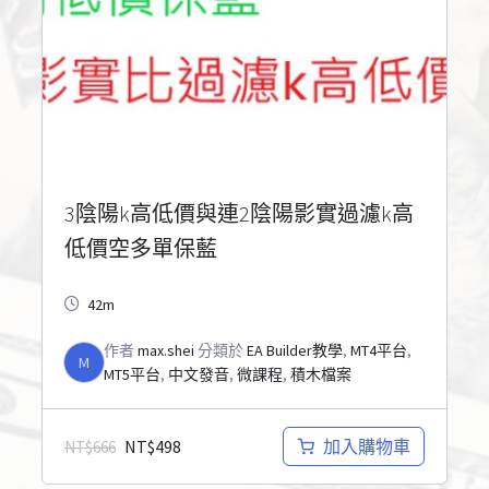
3陰陽k高低價與連2陰陽影實過濾k高
低價空多單保藍
42m
作者
max.shei
分類於
EA Builder教學
,
MT4平台
,
M
MT5平台
,
中文發音
,
微課程
,
積木檔案
NT$
498
加入購物車
NT$
666