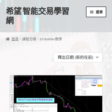
希望 智能交易學習
跳
跳
選單
至
至
網
導
主
覽
要
首頁
列
內
首頁
課程分類
EA Builder教學
容
我的帳號
釋出日期 (新的在前)
結帳
購物車
EA授權檔案
線上課程
學習歷程