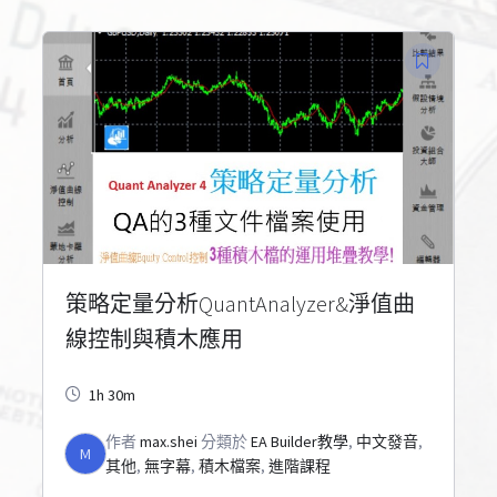
策略定量分析QuantAnalyzer&淨值曲
線控制與積木應用
1h 30m
作者
max.shei
分類於
EA Builder教學
,
中文發音
,
M
其他
,
無字幕
,
積木檔案
,
進階課程