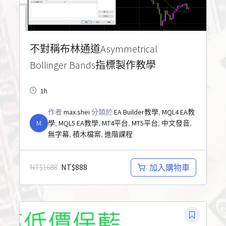
不對稱布林通道Asymmetrical
Bollinger Bands指標製作教學
1h
作者
max.shei
分類於
EA Builder教學
,
MQL4 EA教
M
學
,
MQL5 EA教學
,
MT4平台
,
MT5平台
,
中文發音
,
無字幕
,
積木檔案
,
進階課程
NT$
888
加入購物車
NT$
1688