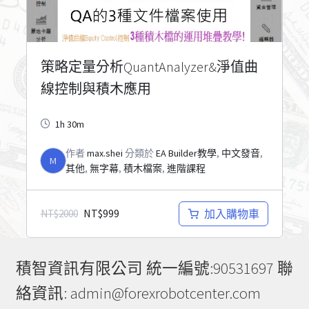
策略定量分析QuantAnalyzer&淨值曲
線控制與積木應用
1h 30m
作者
max.shei
分類於
EA Builder教學
,
中文發音
,
M
其他
,
無字幕
,
積木檔案
,
進階課程
NT$
999
加入購物車
NT$
2000
積智資訊有限公司 統一編號:90531697 聯
絡資訊: admin@forexrobotcenter.com