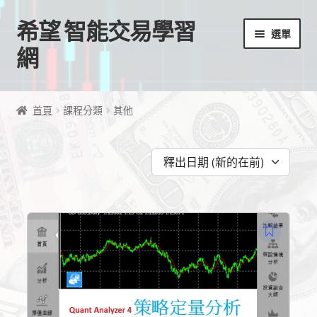
希望 智能交易學習
跳
跳
選單
至
至
網
導
主
覽
要
首頁
列
內
首頁
課程分類
其他
容
我的帳號
釋出日期 (新的在前)
結帳
購物車
EA授權檔案
線上課程
學習歷程